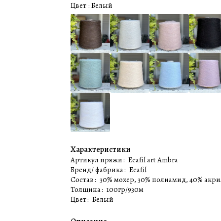
Цвет :
Белый️
Характеристики
Артикул пряжи
:
Ecafil art Ambra
Бренд/ фабрика
:
Ecafil
Состав
:
30% мохер, 30% полиамид, 40% акри
Толщина
:
100гр/930м
Цвет
:
Белый️