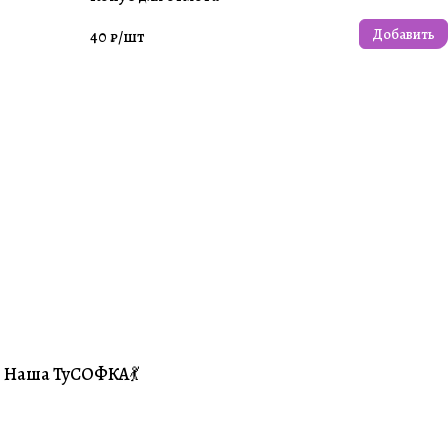
Добавить
40 ₽/
шт
Наша ТуСОФКА💃
#Совместники