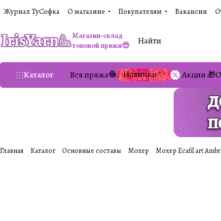
Журнал ТуСофка
О магазине
Покупателям
Вакансии
О
Магазин-склад
топовой пряжи😎
Новинки ✨
Каталог
Вся пряжа🧶
Акции 🎁
О
Главная
Каталог
Основные составы
Мохер
Мохер Ecafil art Ambr