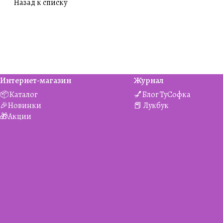
Назад к списку
Интернет-магазин
Журнал
📦Каталог
💅Блог ТуСофка
🎉Новинки
📕 Лукбук
🎁Акции