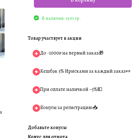
В наличии: 1570 гр.
Товар участвует в акции
До -1000₽ на первый заказ🎁
Кешбэк 3% Ирисками за каждый заказ🍬
При оплате наличкой −3%💵
Бонусы за регистрацию📥
л
Добавьте конусы
Конус для отмота