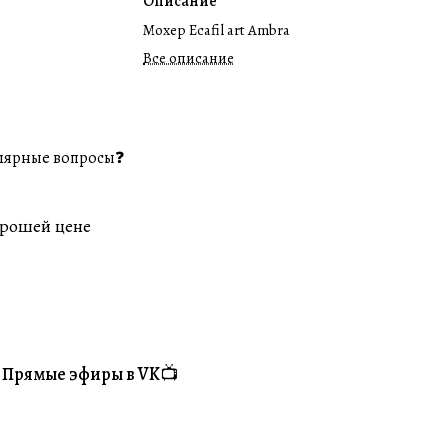
Описание
Мохер Ecafil art Ambra
Все описание
лярные вопросы❓
орошей цене
Прямые эфиры в VK📺
#Житуха