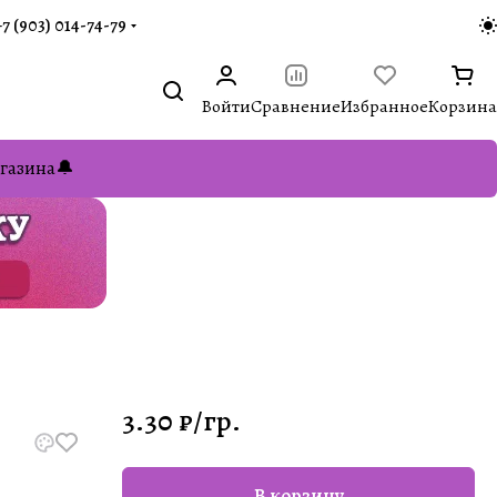
+7 (903) 014-74-79‬
Войти
Сравнение
Избранное
Корзина
газина🔔
3.30 ₽/
гр.
В корзину