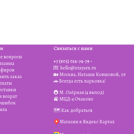
ям
Связаться с нами
е вопросы
+7 (903) 014-74-79‬
агазина
💌
hello@irisyarn.ru
Эфиров
🏡 Москва, Наташи Ковшовой, 29
мить заказ
🚗 Всегда есть парковка!
платы
оставки
🚇 М. Озёрная (4 выход)
и возрат
🚉 МЦД-4 Очаково
 ошибок
ила
🗺️ Как добраться
Магазин в Яндекс Картах