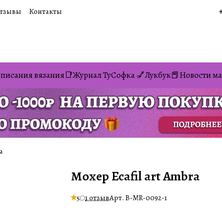
тзывы
Контакты
писания вязания📑
Журнал ТуСофка 💅
Лукбук📕
Новости ма
a
Мохер Ecafil art Ambra
5
1 отзыв
Арт.
B-MR-0092-1