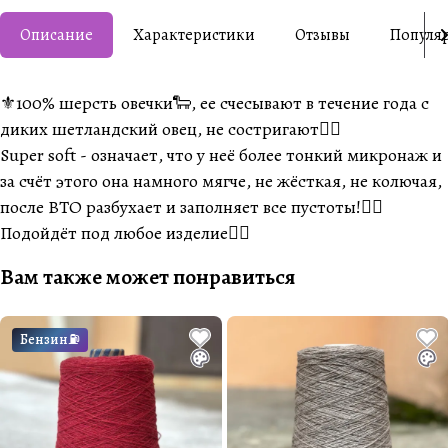
Описание
Характеристики
Отзывы
Популя
⚜️100% шерсть овечки🐑, ее счесывают в течение года с
диких шетландский овец, не состригают☝🏽
Super soft - означает, что у неё более тонкий микронаж и
за счёт этого она намного мягче, не жёсткая, не колючая,
после ВТО разбухает и заполняет все пустоты!👍🏼
Подойдёт под любое изделие👌🏽
Вам также может понравиться
Бензин⛽️