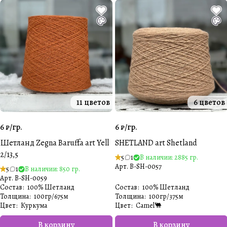
11 цветов
6 цветов
6 ₽/
гр.
6 ₽/
гр.
Шетланд Zegna Baruffa art Yell
SHETLAND art Shetland
2/13,5
5
1
В наличии: 2885 гр.
Арт.
B-SH-0057
5
1
В наличии: 850 гр.
Арт.
B-SH-0059
Состав
:
100% Шетланд
Состав
:
100% Шетланд
Толщина
:
100гр/675м
Толщина
:
100гр/375м
Цвет
:
Куркума
Цвет
:
Camel🐫
В корзину
В корзину