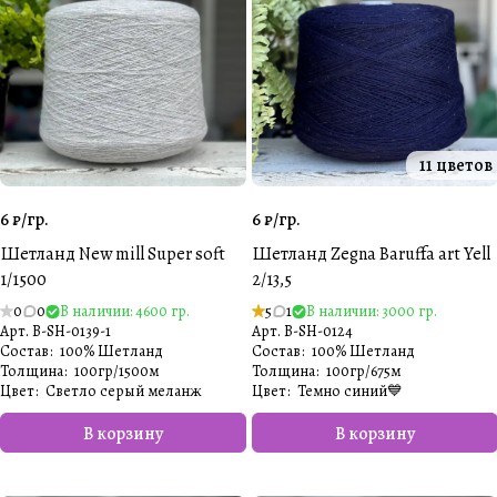
11 цветов
6 ₽/
гр.
6 ₽/
гр.
Шетланд New mill Super soft
Шетланд Zegna Baruffa art Yell
1/1500
2/13,5
0
0
В наличии: 4600 гр.
5
1
В наличии: 3000 гр.
Арт.
B-SH-0139-1
Арт.
B-SH-0124
Состав
:
100% Шетланд
Состав
:
100% Шетланд
Толщина
:
100гр/1500м
Толщина
:
100гр/675м
Цвет
:
Светло серый меланж️
Цвет
:
Темно синий💙
В корзину
В корзину