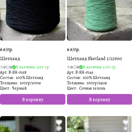
6 ₽/
гр.
6 ₽/
гр.
Шетланд
Шетланд Shetland 2/12900
0
0
В наличии: 2550 гр.
0
0
В наличии: 1720 гр.
Арт.
B-SH-0158
Арт.
B-SH-0145
Состав
:
100% Шетланд
Состав
:
100% Шетланд
Толщина
:
100гр/500м
Толщина
:
100гр/645м
Цвет
:
Черный
Цвет
:
Сочная зелень
В корзину
В корзину