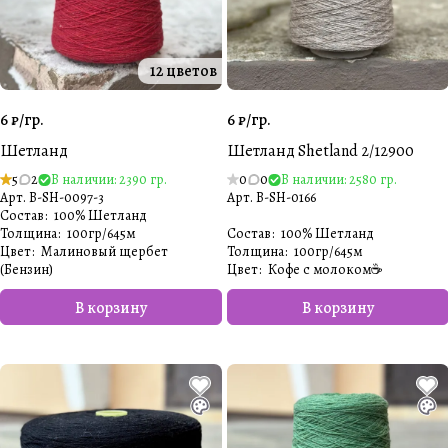
12 цветов
6 ₽/
гр.
6 ₽/
гр.
Шетланд
Шетланд Shetland 2/12900
5
2
В наличии: 2390 гр.
0
0
В наличии: 2580 гр.
Арт.
B-SH-0097-3
Арт.
B-SH-0166
Состав
:
100% Шетланд
Толщина
:
100гр/645м
Состав
:
100% Шетланд
Цвет
:
Малиновый щербет
Толщина
:
100гр/645м
(Бензин)
Цвет
:
Кофе с молоком☕️
В корзину
В корзину