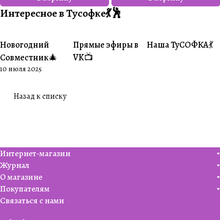
Интересное в Тусофке💃🕺
Новогодний
Прямые эфиры в
Наша ТуСОФКА💃
#Совместники
#Житуха
#Совместники
Совместник🎄
VK📺
10 июля 2025
Назад к списку
Интернет-магазин
Журнал
О магазине
Покупателям
Связаться с нами