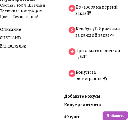
Состав
:
100% Шетланд
До -1000₽ на первый
Толщина
:
100гр/650м
заказ🎁
Цвет
:
Темно-синий
Кешбэк 3% Ирисками
Описание
за каждый заказ🍬
SHETLAND
Все описание
При оплате наличкой
−3%💵
Бонусы за
регистрацию📥
Добавьте конусы
Конус для отмота
Добавить
40 ₽/
шт