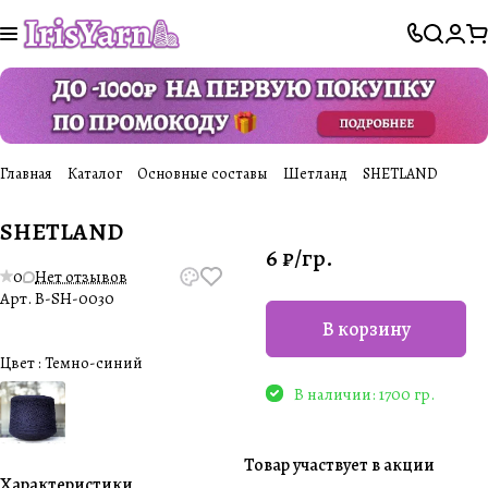
Главная
Каталог
Основные составы
Шетланд
SHETLAND
SHETLAND
6 ₽/
гр.
0
Нет отзывов
Арт.
B-SH-0030
В корзину
Цвет :
Темно-синий
В наличии: 1700 гр.
Товар участвует в акции
Характеристики