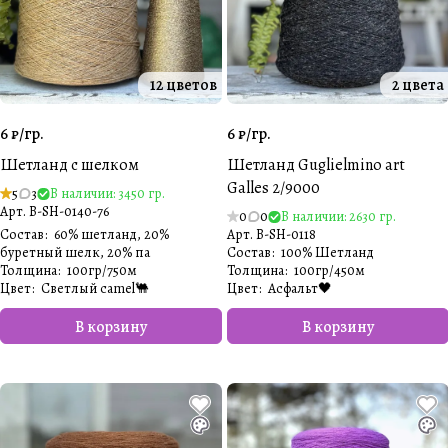
12 цветов
2 цвета
6 ₽/
гр.
6 ₽/
гр.
Шетланд с шелком
Шетланд Guglielmino art
Galles 2/9000
5
3
В наличии: 3450 гр.
Арт.
B-SH-0140-76
0
0
В наличии: 2630 гр.
Состав
:
60% шетланд, 20%
Арт.
B-SH-0118
буретный шелк, 20% па
Состав
:
100% Шетланд
Толщина
:
100гр/750м
Толщина
:
100гр/450м
Цвет
:
Светлый camel🐫
Цвет
:
Асфальт🖤
В корзину
В корзину