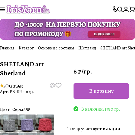
Главная
Каталог
Основные составы
Шетланд
SHETLAND art Shet
SHETLAND art
6 ₽/
гр.
Shetland
5
1 отзыв
В корзину
Арт.
PB-SH-0054
В наличии: 1780 гр.
Цвет :
Серый🩶
Товар участвует в акции