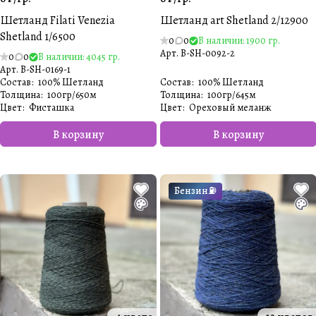
Шетланд Filati Venezia
Шетланд art Shetland 2/12900
Shetland 1/6500
0
0
В наличии: 1900 гр.
Арт.
B-SH-0092-2
0
0
В наличии: 4045 гр.
Арт.
B-SH-0169-1
Состав
:
100% Шетланд
Состав
:
100% Шетланд
Толщина
:
100гр/650м
Толщина
:
100гр/645м
Цвет
:
Фисташка
Цвет
:
Ореховый меланж
В корзину
В корзину
Бензин⛽️