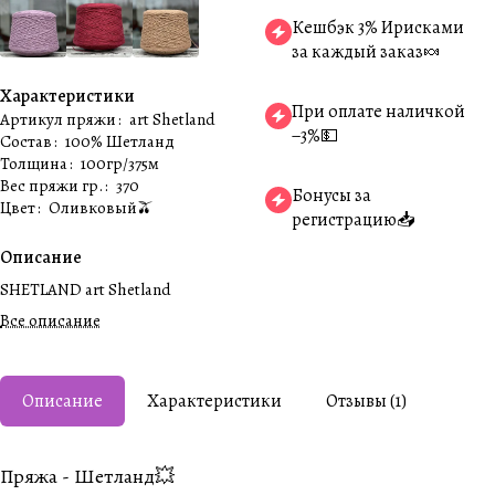
Кешбэк 3% Ирисками
за каждый заказ🍬
Характеристики
При оплате наличкой
Артикул пряжи
:
art Shetland
−3%💵
Состав
:
100% Шетланд
Толщина
:
100гр/375м
Вес пряжи гр.
:
370
Бонусы за
Цвет
:
Оливковый🫒
регистрацию📥
Описание
SHETLAND art Shetland
Все описание
Описание
Характеристики
Отзывы (1)
Пряжа - Шетланд💥