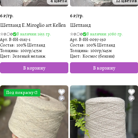
4 цвета
12 цветов
6 ₽/
гр.
6 ₽/
гр.
Шетланд E.Miroglio art Kellen
Шетланд
0
0
В наличии: 1655 гр.
0
0
В наличии: 3080 гр.
Арт.
B-SH-0167-1
Арт.
B-SH-0097-150
Состав
:
100% Шетланд
Состав
:
100% Шетланд
Толщина
:
100гр/475м
Толщина
:
100гр/645м
Цвет
:
Зеленый меланж
Цвет
:
Космос (бензин)
В корзину
В корзину
Под покраску🎨