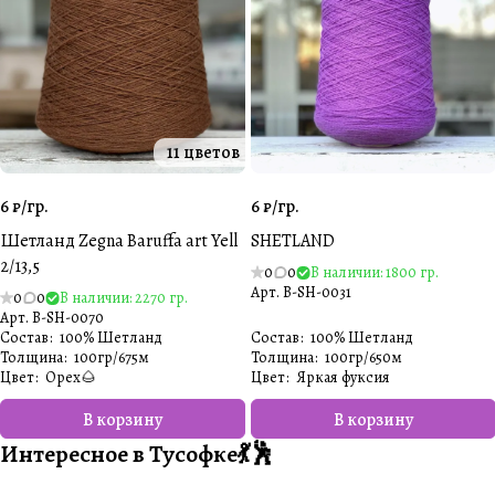
11 цветов
6 ₽/
гр.
6 ₽/
гр.
Шетланд Zegna Baruffa art Yell
SHETLAND
2/13,5
0
0
В наличии: 1800 гр.
Арт.
B-SH-0031
0
0
В наличии: 2270 гр.
Арт.
B-SH-0070
Состав
:
100% Шетланд
Состав
:
100% Шетланд
Толщина
:
100гр/675м
Толщина
:
100гр/650м
Цвет
:
Орех🌰
Цвет
:
Яркая фуксия
В корзину
В корзину
Интересное в Тусофке💃🕺