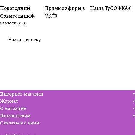
Новогодний
Прямые эфиры в
Наша ТуСОФКА💃
#Совместники
#Житуха
#Совместники
Совместник🎄
VK📺
10 июля 2025
Назад к списку
Интернет-магазин
Журнал
О магазине
Покупателям
Связаться с нами