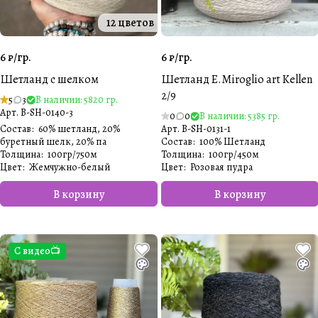
12 цветов
6 ₽/
гр.
6 ₽/
гр.
Шетланд с шелком
Шетланд E.Miroglio art Kellen
2/9
5
3
В наличии: 5820 гр.
Арт.
B-SH-0140-3
0
0
В наличии: 5385 гр.
Состав
:
60% шетланд, 20%
Арт.
B-SH-0131-1
буретный шелк, 20% па
Состав
:
100% Шетланд
Толщина
:
100гр/750м
Толщина
:
100гр/450м
Цвет
:
Жемчужно-белый
Цвет
:
Розовая пудра
В корзину
В корзину
С видео📺