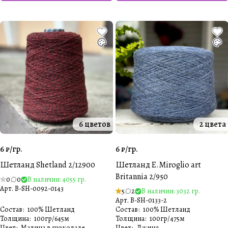
6 цветов
2 цвета
6 ₽/
гр.
6 ₽/
гр.
Шетланд Shetland 2/12900
Шетланд E.Miroglio art
Britannia 2/950
0
0
В наличии: 4055 гр.
Арт.
B-SH-0092-0143
5
2
В наличии: 3032 гр.
Арт.
B-SH-0133-2
Состав
:
100% Шетланд
Состав
:
100% Шетланд
Толщина
:
100гр/645м
Толщина
:
100гр/475м
Цвет
:
Малина в шоколаде
Цвет
:
Джинс