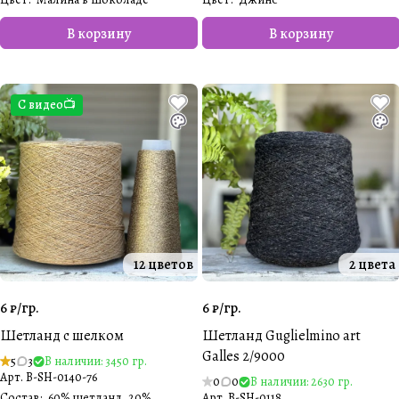
В корзину
В корзину
С видео📺
12 цветов
2 цвета
6 ₽/
гр.
6 ₽/
гр.
Шетланд с шелком
Шетланд Guglielmino art
Galles 2/9000
5
3
В наличии: 3450 гр.
Арт.
B-SH-0140-76
0
0
В наличии: 2630 гр.
Состав
:
60% шетланд, 20%
Арт.
B-SH-0118