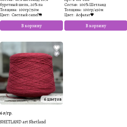
буретный шелк, 20% па
Состав
:
100% Шетланд
Толщина
:
100гр/750м
Толщина
:
100гр/450м
Цвет
:
Светлый camel🐫
Цвет
:
Асфальт🖤
В корзину
В корзину
6 цветов
6 ₽/
гр.
SHETLAND art Shetland