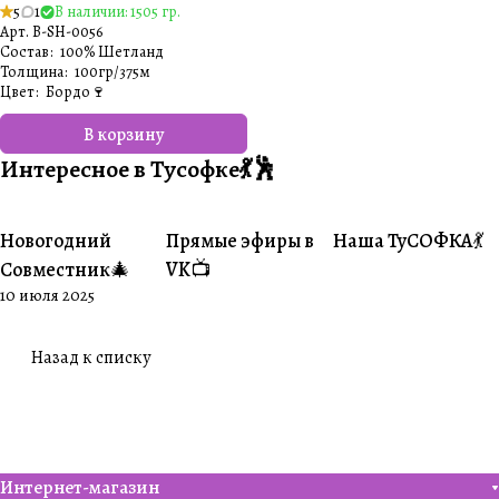
5
1
В наличии: 1505 гр.
Арт.
B-SH-0056
Состав
:
100% Шетланд
Толщина
:
100гр/375м
Цвет
:
Бордо🍷
В корзину
Интересное в Тусофке💃🕺
Новогодний
Прямые эфиры в
Наша ТуСОФКА💃
#Совместники
#Житуха
#Совместники
Совместник🎄
VK📺
10 июля 2025
Назад к списку
Интернет-магазин