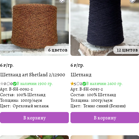
6 цветов
12 цветов
6 ₽/
гр.
6 ₽/
гр.
Шетланд art Shetland 2/12900
Шетланд
0
0
В наличии: 1900 гр.
5
2
В наличии: 2600 гр.
Арт.
B-SH-0092-2
Арт.
B-SH-0097-2
Состав
:
100% Шетланд
Состав
:
100% Шетланд
Толщина
:
100гр/645м
Толщина
:
100гр/645м
Цвет
:
Ореховый меланж
Цвет
:
Темно синий (Бензин)
В корзину
В корзину