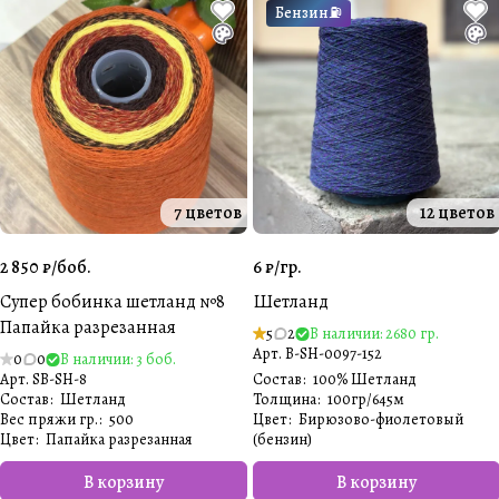
Бензин⛽️
7 цветов
12 цветов
2 850 ₽/
боб.
6 ₽/
гр.
Супер бобинка шетланд №8
Шетланд
Папайка разрезанная
5
2
В наличии: 2680 гр.
Арт.
B-SH-0097-152
0
0
В наличии: 3 боб.
Арт.
SB-SH-8
Состав
:
100% Шетланд
Состав
:
Шетланд
Толщина
:
100гр/645м
Вес пряжи гр.
:
500
Цвет
:
Бирюзово-фиолетовый
Цвет
:
Папайка разрезанная
(бензин)
В корзину
В корзину