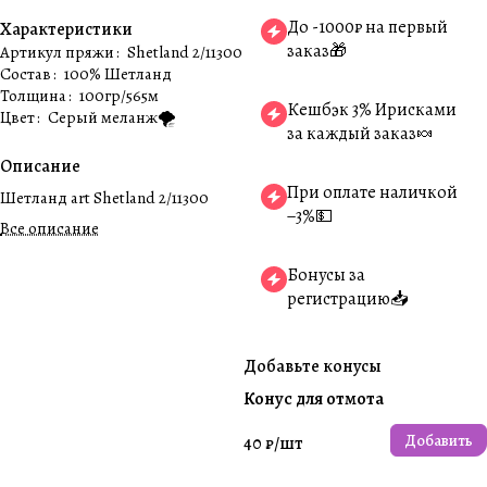
До -1000₽ на первый
Характеристики
заказ🎁
Артикул пряжи
:
Shetland 2/11300
Состав
:
100% Шетланд
Толщина
:
100гр/565м
Кешбэк 3% Ирисками
Цвет
:
Серый меланж🌪️
за каждый заказ🍬
Описание
При оплате наличкой
Шетланд art Shetland 2/11300
−3%💵
Все описание
Бонусы за
регистрацию📥
Добавьте конусы
Конус для отмота
Добавить
40 ₽/
шт