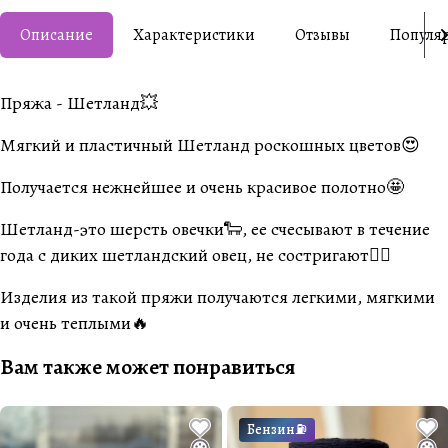
Описание
Характеристики
Отзывы
Популя
Пряжа - Шетланд💥
Мягкий и пластичный Шетланд роскошных цветов😍
Получается нежнейшее и очень красивое полотно🤩
Шетланд-это шерсть овечки🐑, ее счесывают в течение
года с диких шетландский овец, не состригают☝🏽
Изделия из такой пряжи получаются легкими, мягкими
и очень теплыми🔥
Вам также может понравиться
Бензин⛽️