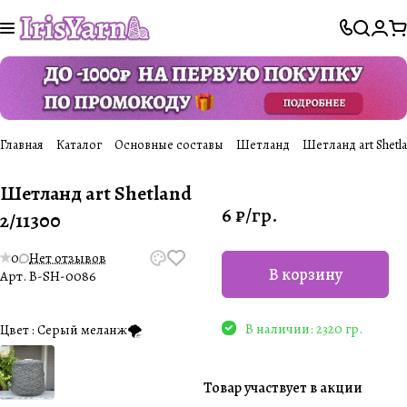
Главная
Каталог
Основные составы
Шетланд
Шетланд art Shetla
Шетланд art Shetland
6 ₽/
гр.
2/11300
0
Нет отзывов
В корзину
Арт.
B-SH-0086
В наличии: 2320 гр.
Цвет :
Серый меланж🌪️
Товар участвует в акции