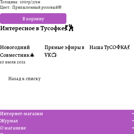
Толщина
:
100гр/375м
Цвет
:
Припыленный розовый🌸
В корзину
Интересное в Тусофке💃🕺
Новогодний
Прямые эфиры в
Наша ТуСОФКА💃
#Совместники
#Житуха
#Совместники
Совместник🎄
VK📺
10 июля 2025
Назад к списку
Интернет-магазин
Журнал
О магазине