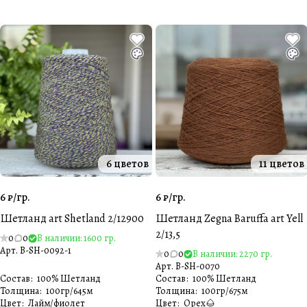
6 цветов
11 цветов
6 ₽/
гр.
6 ₽/
гр.
Шетланд art Shetland 2/12900
Шетланд Zegna Baruffa art Yell
2/13,5
0
0
В наличии: 1600 гр.
Арт.
B-SH-0092-1
0
0
В наличии: 2270 гр.
Арт.
B-SH-0070
Состав
:
100% Шетланд
Состав
:
100% Шетланд
Толщина
:
100гр/645м
Толщина
:
100гр/675м
Цвет
:
Лайм/фиолет
Цвет
:
Орех🌰