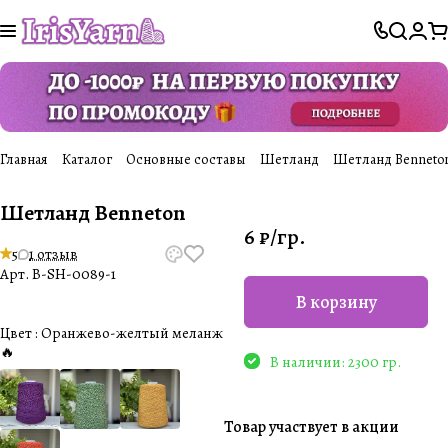
Главная
Каталог
Основные составы
Шетланд
Шетланд Benneto
Шетланд Benneton
6 ₽/
гр.
5
1 отзыв
Арт.
B-SH-0089-1
В корзину
Цвет :
Оранжево-желтый меланж
🔥
В наличии: 2300 гр.
Товар участвует в акции