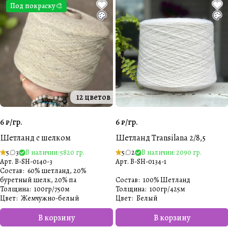
Под покраску🎨
12 цветов
6 ₽/
гр.
6 ₽/
гр.
Шетланд с шелком
Шетланд Transilana 2/8,5
5
3
В наличии: 5820 гр.
5
2
В наличии: 2090 гр.
Арт.
B-SH-0140-3
Арт.
B-SH-0134-1
Состав
:
60% шетланд, 20%
буретный шелк, 20% па
Состав
:
100% Шетланд
Толщина
:
100гр/750м
Толщина
:
100гр/425м
Цвет
:
Жемчужно-белый
Цвет
:
Белый️
В корзину
В корзину