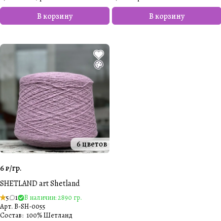
В корзину
В корзину
6 цветов
6 ₽/
гр.
SHETLAND art Shetland
5
1
В наличии: 2890 гр.
Арт.
B-SH-0055
Состав
:
100% Шетланд