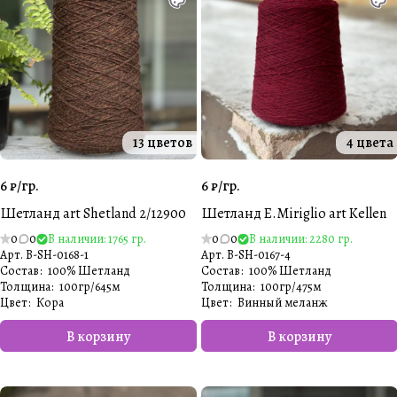
13 цветов
4 цвета
6 ₽/
гр.
6 ₽/
гр.
Шетланд art Shetland 2/12900
Шетланд E.Miriglio art Kellen
0
0
В наличии: 1765 гр.
0
0
В наличии: 2280 гр.
Арт.
B-SH-0168-1
Арт.
B-SH-0167-4
Состав
:
100% Шетланд
Состав
:
100% Шетланд
Толщина
:
100гр/645м
Толщина
:
100гр/475м
Цвет
:
Кора
Цвет
:
Винный меланж
В корзину
В корзину