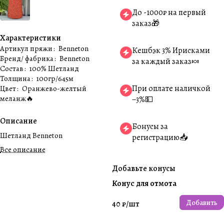
До -1000₽ на первый
заказ🎁
Характеристики
Артикул пряжи
:
Benneton
Кешбэк 3% Ирисками
Бренд/ фабрика
:
Benneton
за каждый заказ🍬
Состав
:
100% Шетланд
Толщина
:
100гр/645м
При оплате наличкой
Цвет
:
Оранжево-желтый
меланж🔥
−3%💵
Описание
Бонусы за
Шетланд Benneton
регистрацию📥
Все описание
Добавьте конусы
Конус для отмота
Добавить
40 ₽/
шт