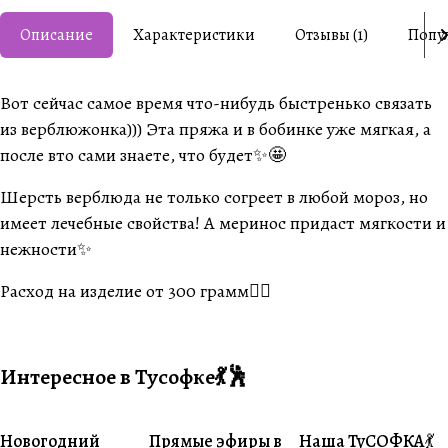
Описание
Характеристики
Отзывы (1)
Попу
Вот сейчас самое время что-нибудь быстренько связать
из верблюжонка))) Эта пряжа и в бобинке уже мягкая, а
после вто сами знаете, что будет✨🤩
Шерсть верблюда не только согреет в любой мороз, но
имеет лечебные свойства! А меринос придаст мягкости и
нежности✨
Расход на изделие от 300 грамм👍🏼
Интересное в Тусофке💃🕺
Новогодний
Прямые эфиры в
Наша ТуСОФКА💃
#Совместники
#Житуха
#Совместники