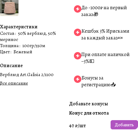
До -1000₽ на первый
заказ🎁
Характеристики
Кешбэк 3% Ирисками
Состав
:
50% верблюд, 50%
за каждый заказ🍬
меринос
Толщина
:
100гр/550м
Цвет
:
Бежевый
При оплате наличкой
−3%💵
Описание
Верблюд Art.Galisia 2/1100
Бонусы за
Все описание
регистрацию📥
Добавьте конусы
Конус для отмота
Добавить
40 ₽/
шт