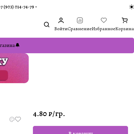
+7 (903) 014-74-79‬
Войти
Сравнение
Избранное
Корзина
газина🔔
4.80 ₽/
гр.
В корзину