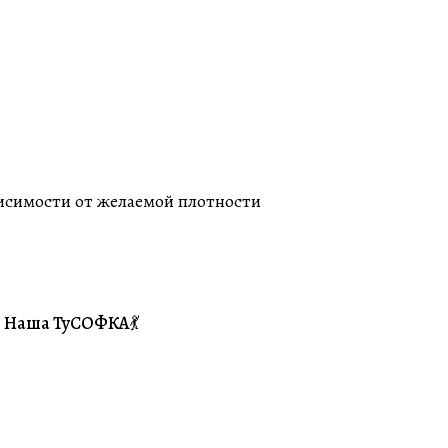
висимости от желаемой плотности
Наша ТуСОФКА💃
#Совместники