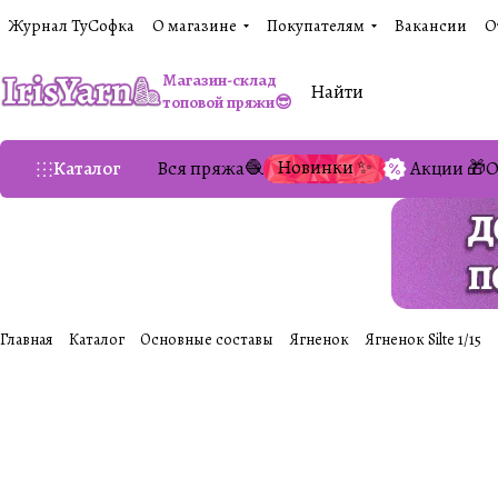
Журнал ТуСофка
О магазине
Покупателям
Вакансии
О
Магазин-склад
топовой пряжи😎
Новинки ✨
Каталог
Вся пряжа🧶
Акции 🎁
О
Главная
Каталог
Основные составы
Ягненок
Ягненок Silte 1/15