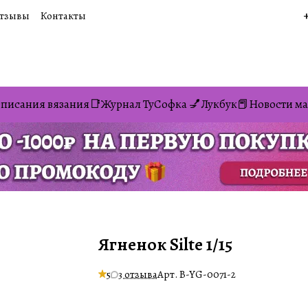
тзывы
Контакты
писания вязания📑
Журнал ТуСофка 💅
Лукбук📕
Новости ма
Ягненок Silte 1/15
5
3 отзыва
Арт.
B-YG-0071-2