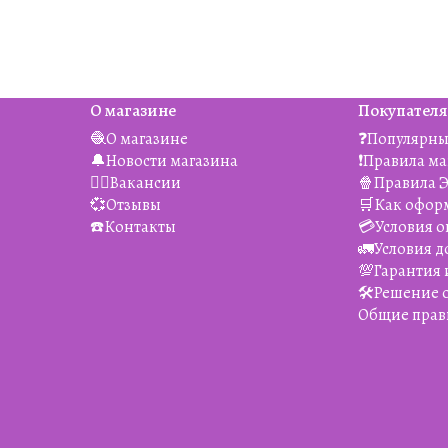
О магазине
Покупател
🧶О магазине
❓Популярны
🔔Новости магазина
❗️Правила м
👯‍♀️Вакансии
🍿Правила 
💞Отзывы
🛒Как офор
☎️Контакты
💳Условия о
🚛Условия д
💯Гарантия 
🛠️Решение
Общие прав