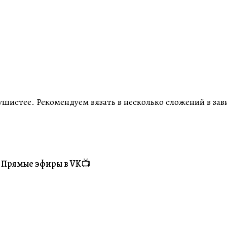
ушистее. Рекомендуем вязать в несколько сложений в за
Прямые эфиры в VK📺
#Житуха