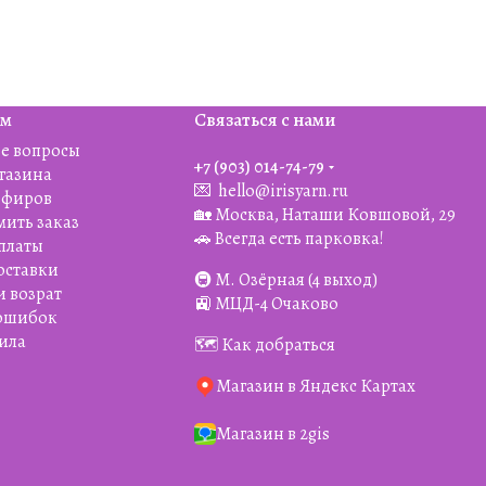
ям
Связаться с нами
е вопросы
+7 (903) 014-74-79‬
агазина
💌
hello@irisyarn.ru
Эфиров
🏡 Москва, Наташи Ковшовой, 29
мить заказ
🚗 Всегда есть парковка!
платы
оставки
🚇 М. Озёрная (4 выход)
и возрат
🚉 МЦД-4 Очаково
 ошибок
ила
🗺️ Как добраться
Магазин в Яндекс Картах
Магазин в 2gis