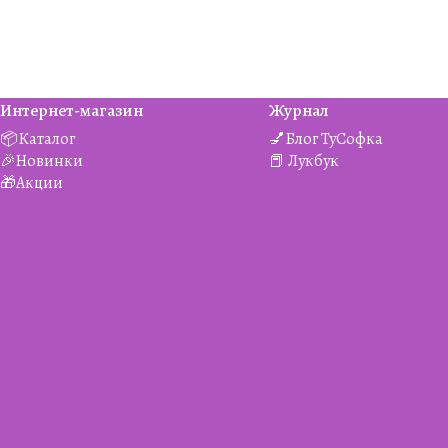
Интернет-магазин
Журнал
📦Каталог
💅Блог ТуСофка
🎉Новинки
📕 Лукбук
🎁Акции