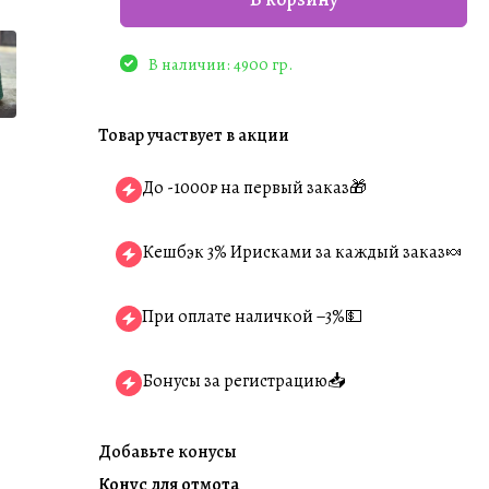
В наличии: 4900 гр.
Товар участвует в акции
До -1000₽ на первый заказ🎁
Кешбэк 3% Ирисками за каждый заказ🍬
При оплате наличкой −3%💵
Бонусы за регистрацию📥
Добавьте конусы
Конус для отмота