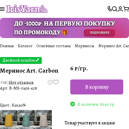
Главная
Каталог
Основные составы
Мериносы
Меринос Art. Ca
Двойной кешбэк💕
6 ₽/
гр.
Меринос Art. Carbon
0
Нет отзывов
В корзину
Арт.
B-MS-0419-428
В наличии: 8240 гр.
Цвет :
Какао☕️
Товар участвует в акции