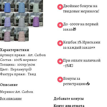
Двойные бонусы на
твидовые мериносы!
До -1000₽ на первый
заказ🎁
Кешбэк 3% Ирисками
за каждый заказ🍬
Характеристики
Артикул пряжи
:
Art. Carbon
Состав
:
100% меринос
При оплате наличкой
Толщина
:
100гр/350м
−3%💵
Цвет
:
Перламутр🐚
Фактура пряжи
:
Твид
Бонусы за
регистрацию📥
Описание
Меринос Art. Carbon
Все описание
Добавьте конусы
Конус для отмота