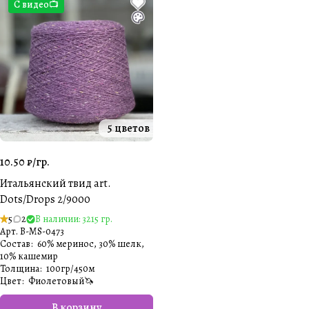
С видео📺
5 цветов
10.50 ₽/
гр.
Итальянский твид art.
Dots/Drops 2/9000
5
2
В наличии: 3215 гр.
Арт.
B-MS-0473
Состав
:
60% меринос, 30% шелк,
10% кашемир
Толщина
:
100гр/450м
Цвет
:
Фиолетовый🦄
В корзину