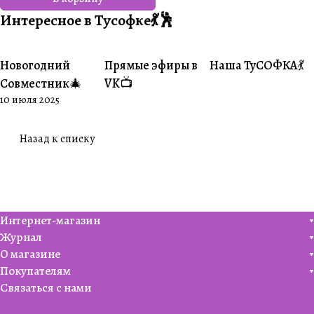
Интересное в Тусофке💃🕺
Новогодний
Прямые эфиры в
Наша ТуСОФКА💃
#Совместники
#Житуха
#Совместники
Совместник🎄
VK📺
10 июля 2025
Назад к списку
Интернет-магазин
Журнал
О магазине
Покупателям
Связаться с нами