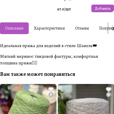
Добавить
40 ₽/
шт
Описание
Характеристики
Отзывы
Популя
Идеальная пряжа для изделий в стиле Шанель👑
Мягкий меринос твидовой фактуры, комфортная
толщина пряжи👌🏼
Вам также может понравиться