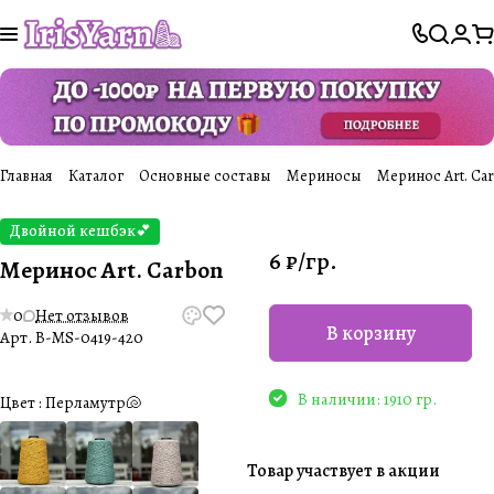
Главная
Каталог
Основные составы
Мериносы
Меринос Art. Ca
Двойной кешбэк💕
6 ₽/
гр.
Меринос Art. Carbon
0
Нет отзывов
В корзину
Арт.
B-MS-0419-420
В наличии: 1910 гр.
Цвет :
Перламутр🐚
Товар участвует в акции