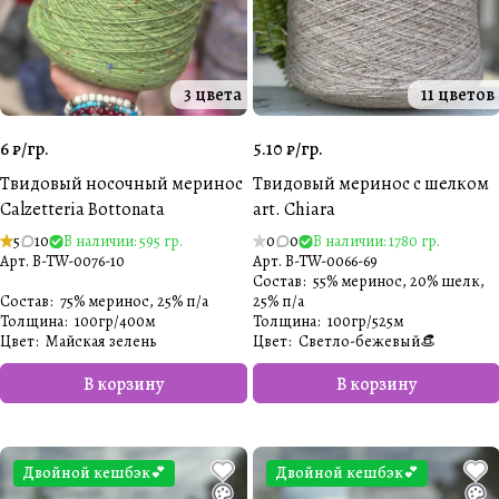
3 цвета
11 цветов
6 ₽/
гр.
5.10 ₽/
гр.
Твидовый носочный меринос
Твидовый меринос с шелком
Calzetteria Bottonata
art. Chiara
5
10
В наличии: 595 гр.
0
0
В наличии: 1780 гр.
Арт.
B-TW-0076-10
Арт.
B-TW-0066-69
Состав
:
55% меринос, 20% шелк,
Состав
:
75% меринос, 25% п/а
25% п/а
Толщина
:
100гр/400м
Толщина
:
100гр/525м
Цвет
:
Майская зелень
Цвет
:
Светло-бежевый👒
В корзину
В корзину
Двойной кешбэк💕
Двойной кешбэк💕