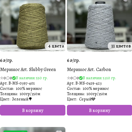
4 цвета
11 цветов
6 ₽/
гр.
6 ₽/
гр.
Меринос Art. Slubby Green
Меринос Art. Carbon
0
0
В наличии: 550 гр.
0
0
В наличии: 5310 гр.
Арт.
B-MS-0397-401
Арт.
B-MS-0419-423
Состав
:
100% меринос
Состав
:
100% меринос
Толщина
:
100гр/350м
Толщина
:
100гр/350м
Цвет
:
Зеленый🌳
Цвет
:
Серый🩶
В корзину
В корзину